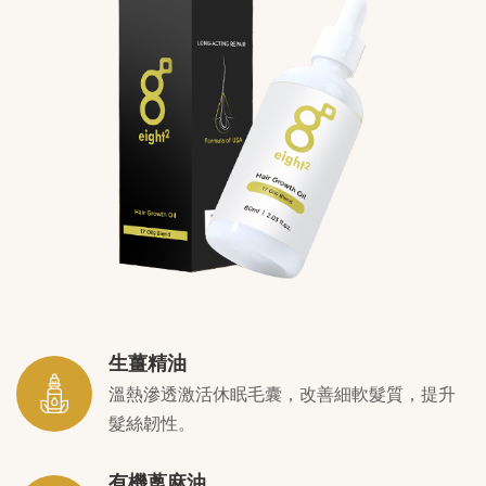
生薑精油
溫熱滲透激活休眠毛囊，改善細軟髮質，提升
髮絲韌性。
有機蓖麻油