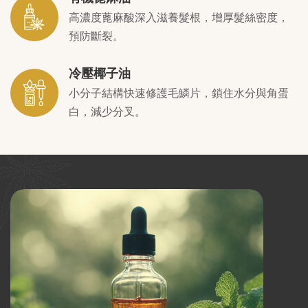
高濃度蓖麻酸深入滋養髮根，增厚髮絲密度，
預防斷裂。
冷壓椰子油
小分子結構快速修護毛鱗片，鎖住水分與角蛋
白，減少分叉。