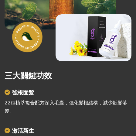
三
大
關
鍵
功
效
強根固髮
22種植萃複合配方深入毛囊，強化髮根結構，減少斷髮落
髮。
激活新生