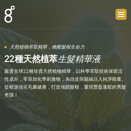
-
天然植物萃取精華，喚醒髮根生命力
2
2
種
天
然
植
萃
生
髮
精
華
液
嚴選全球22種珍貴天然植物精華，以科學萃取技術保留活
性成分，零添加化學刺激物，為頭皮與髮絲注入純淨能量。
從根源強化毛囊健康，打造強韌髮根，重現豐盈蓬鬆的秀髮
奇蹟！